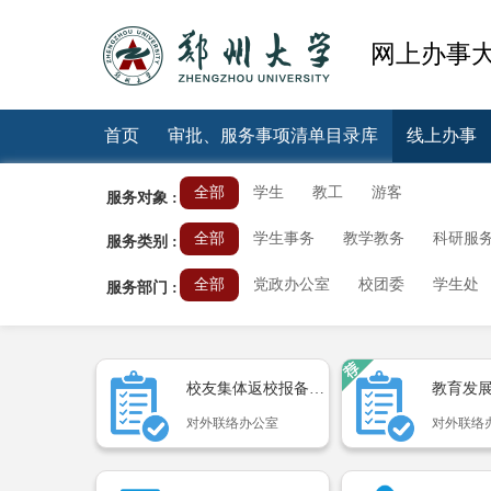
网上办事
首页
审批、服务事项清单目录库
线上办事
全部
学生
教工
游客
服务对象 :
全部
学生事务
教学教务
科研服
服务类别 :
健康情况上报
网络服务
全部
党政办公室
校团委
学生处
服务部门 :
党委办公室，校长办公室
人事处
后
大学生就业创业指导服务中心
研究生院
校友集体返校报备数据查...
教务处
国际交流与合作处
财务处
对外联络办公室
对外联络