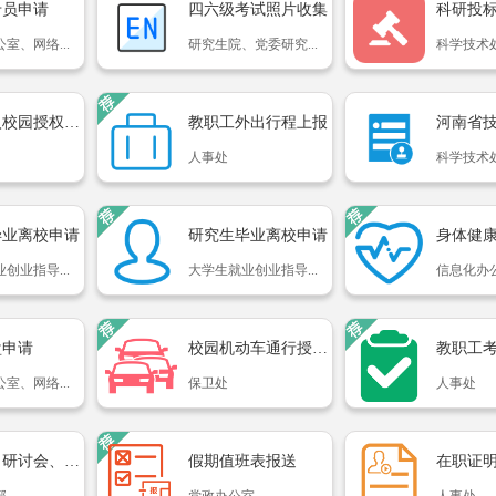
专员申请
四六级考试照片收集
科研投
室、网络...
研究生院、党委研究...
科学技术
长期进入校园授权、解除...
教职工外出行程上报
人事处
科学技术
毕业离校申请
研究生毕业离校申请
身体健
创业指导...
大学生就业创业指导...
信息化办公
盘申请
校园机动车通行授权（变...
教职工
室、网络...
保卫处
人事处
报告会、研讨会、讲座、...
假期值班表报送
在职证