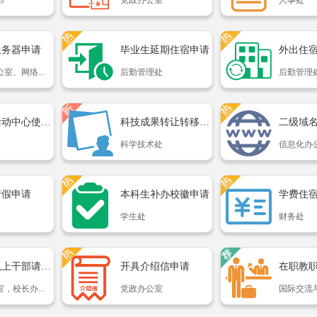
部
党政办公室
人事处
服务器申请
毕业生延期住宿申请
外出住
室、网络...
后勤管理处
后勤管理
大学生活动中心使用申请
科技成果转让转移实施意...
二级域
科学技术处
信息化办公
请假申请
本科生补办校徽申请
学生处
财务处
处级及以上干部请假报备
开具介绍信申请
，校长办...
党政办公室
国际交流