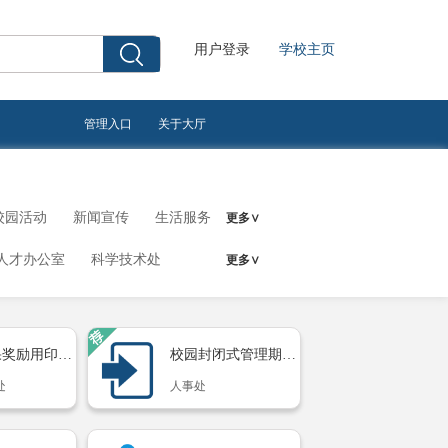
用户登录
学校主页
管理入口
关于大厅
校园活动
新闻宣传
生活服务
更多∨
人才办公室
科学技术处
更多∨
理中心
中心
后勤保障人员管理工作专班
申报成果奖励用印申请
校园封闭式管理期间教职...
处
人事处