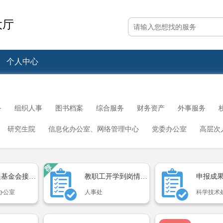
大厅
个人中心
务
组织人事
图书档案
综合服务
财务资产
外事服务
研究生院
信息化办公室、网络管理中心
党委办公室
高层次
勤集团公司
党委宣传部
社会科学研究院
保卫处
人才公寓管
、党委研究生工作部
疫情防控领导小组办公室
洛阳校区公寓管理
教育发展基金会接受社会...
教职工开学到岗情况统计
对外联络办公室
后勤管理处
办公室
人事处
科学技术